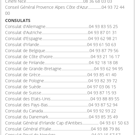
Cinéfil Nice...............................................................08 36 68 03 03
Conseil Général Provence Alpes Côte d'Azur...............04 93 72 44
00
CONSULATS
Consulat d'Allemagne................................................04 93 83 55 25
Consulat d'Autriche...................................................04 93 87 01 31
Consulat d'Espagne...................................................04 93 62 98 21
Consulat d'Irlande.....................................................04 93 61 50 63
Consulat de Belgique.................................................04 93 87 79 56
Consulat de Côte d'Ivoire..........................................04 93 21 16 17
Consulat de Finlande.................................................04 92 18 18 08
Consulat de Grande-Bretagne....................................04 93 62 94 95
Consulat de Grèce....................................................04 93 85 41 40
Consulat de Pologne.................................................04 93 82 39 72
Consulat de Suède...................................................04 97 03 06 15
Consulat de Suisse...................................................04 93 87 15 93
Consulat des Etats-Unis............................................04 93 88 89 55
Consulat des Pays-Bas.............................................04 93 87 52 94
Consulat du Canada.................................................04 93 92 93 22
Consulat du Danemark.............................................04 93 85 35 49
Consulat Général d'Irlande Cap d'Antibes.................. 04 93 61 50 63
Consulat Général d'Italie............................................04 93 88 79 86
Consulat Royal de Norvège........................................04 92 15 57 57